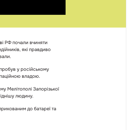
ві РФ почали вчиняти
дійників, які правдиво
вали.
 пробув у російському
упаційною владою.
ому Мелітополі Запорізької
ріднішу людину.
прикованим до батареї та