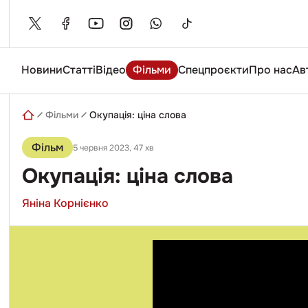
Skip
to
content
Новини
Статті
Відео
Фільми
Спецпроєкти
Про нас
Ав
Введіть
пошуковий
запит
Фільми
Окупація: ціна слова
Фільм
5 червня 2023
, 47 хв
Окупація: ціна слова
Яніна Корнієнко