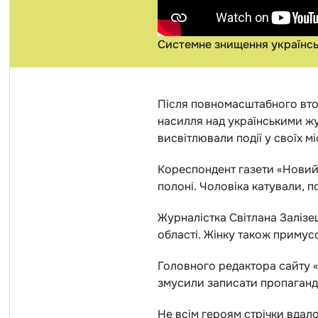
Системне знищення українсь
Після повномасштабного втор
насилля над українськими жу
висвітлювали події у своїх м
Кореспондент газети «Новий 
полоні. Чоловіка катували, 
Журналістка Світлана Залізе
області. Жінку також примусо
Головного редактора сайту «
змусили записати пропаганди
Не всім героям стрічки вдал