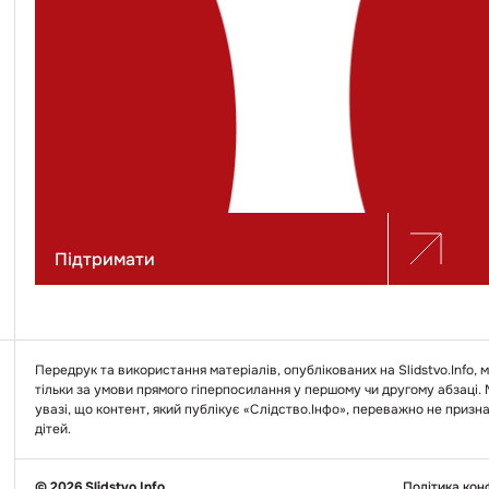
Підтримати
Передрук та використання матеріалів, опублікованих на Slidstvo.Info,
тільки за умови прямого гіперпосилання у першому чи другому абзаці.
увазі, що контент, який публікує «Слідство.Інфо», переважно не призн
дітей.
© 2026 Slidstvo.Info
Політика кон