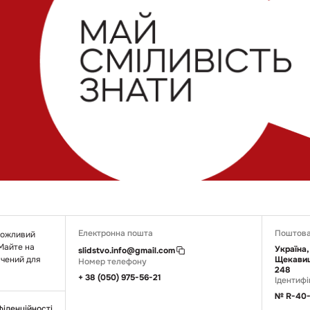
Електронна пошта
Поштова
 можливий
 Майте на
Україна,
slidstvo.info@gmail.com
ачений для
Щекавиц
Номер телефону
248
+ 38 (050) 975-56-21
Ідентифі
№ R-40-
фіденційності