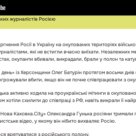
ких журналістів Росією
гнення Росії в Україну на окупованих територіях військо
рналістами, які не встигли вчасно виїхати. Незалежних ме
істах, окупанти вбивали, викрадали, брали у полон та кату
день» із Херсонщини Олег Батурін протягом восьми днів
погрожували вбити, якщо він не почне співпрацювати з ок
цька активно ходила на проукраїнські мітинги в окупован
м хотіли схилити до співпраці з РФ, навіть викрали її най
Нова Каховка.Сity» Олександра Гунька росіяни тримали 
стське відео, у якому він нібито вихваляє Росію.
ося врятуватися з російського полону.