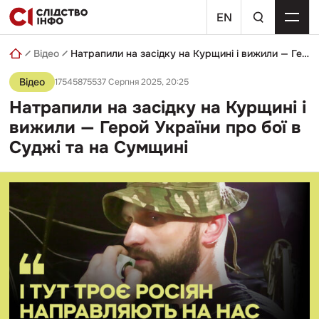
Skip
пошуковий
to
EN
запит
content
Відео
Натрапили на засідку на Курщині і вижили — Герой України про бої в Суджі та на Сумщині
Відео
17545875537 Серпня 2025, 20:25
Натрапили на засідку на Курщині і
вижили — Герой України про бої в
Суджі та на Сумщині