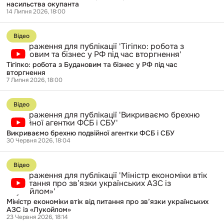
насильства окупанта
почав
14 Липня 2026, 18:00
ґвалтувати»:
українка
Перейти
народила
до
після
Відео
публікації
насильства
Тігіпко:
окупанта
робота
Тігіпко: робота з Будановим та бізнес у РФ під час
з
вторгнення
Будановим
7 Липня 2026, 18:00
та
бізнес
Перейти
у
до
РФ
Відео
публікації
під
Викриваємо
час
брехню
вторгнення
Викриваємо брехню подвійної агентки ФСБ і СБУ
подвійної
30 Червня 2026, 18:04
агентки
ФСБ
Перейти
і
до
СБУ
Відео
публікації
Міністр
економіки
втік
Міністр економіки втік від питання про зв’язки українських
від
АЗС із «Лукойлом»
питання
23 Червня 2026, 18:14
про