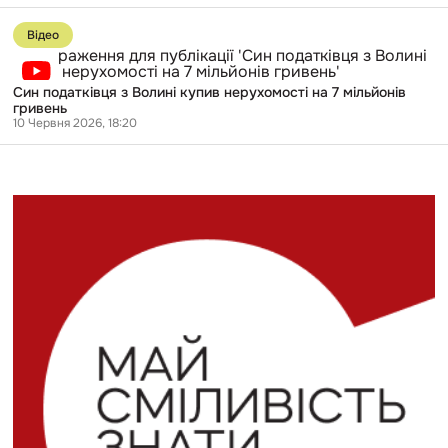
зв’язки
Перейти
українських
до
АЗС
Відео
публікації
із
Син
«Лукойлом»
податківця
Син податківця з Волині купив нерухомості на 7 мільйонів
з
гривень
Волині
10 Червня 2026, 18:20
купив
нерухомості
на
7
мільйонів
гривень