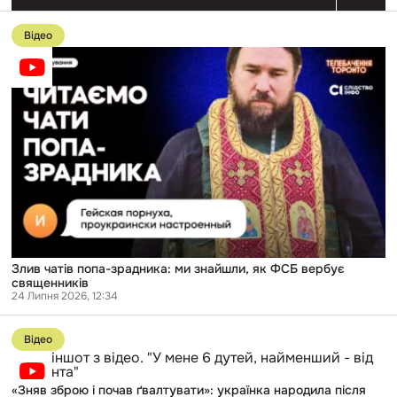
Перейти
до
Відео
публікації
Злив
чатів
попа-
зрадника:
ми
знайшли,
як
ФСБ
вербує
священників
Злив чатів попа-зрадника: ми знайшли, як ФСБ вербує
священників
24 Липня 2026, 12:34
Перейти
до
Відео
публікації
«Зняв
зброю
«Зняв зброю і почав ґвалтувати»: українка народила після
і