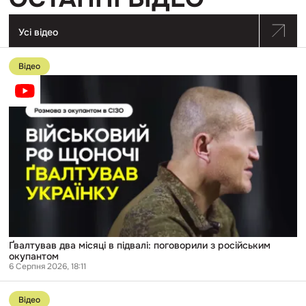
Усі відео
Перейти
до
Відео
публікації
Ґвалтував
два
місяці
в
підвалі:
поговорили
з
російським
окупантом
Ґвалтував два місяці в підвалі: поговорили з російським
окупантом
6 Серпня 2026, 18:11
Перейти
до
Відео