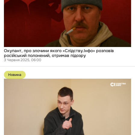
якого
«Слідству.Інфо»
розповів
російський
полонений,
отримав
підозру
Окупант, про злочини якого «Слідству.Інфо» розповів
російський полонений, отримав підозру
3 Червня 2025, 06:00
Перейти
до
Новина
публікації
«У
Зеленського
не
буде
вибору.
Має
віддати
територію»,
—
полонений
окупант