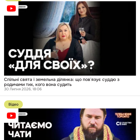
публікації
Спільні
свята
і
земельна
ділянка:
що
повʼязує
суддю
з
родичами
тих,
кого
вона
судить
Спільні свята і земельна ділянка: що повʼязує суддю з
родичами тих, кого вона судить
30 Липня 2026, 18:06
Перейти
до
Відео
публікації
Злив
чатів
попа-
зрадника:
ми
знайшли,