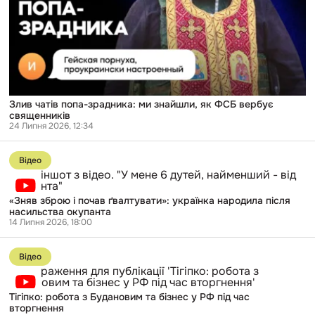
як
ФСБ
вербує
священників
Злив чатів попа-зрадника: ми знайшли, як ФСБ вербує
священників
24 Липня 2026, 12:34
Перейти
до
Відео
публікації
«Зняв
зброю
«Зняв зброю і почав ґвалтувати»: українка народила після
і
насильства окупанта
почав
14 Липня 2026, 18:00
ґвалтувати»:
українка
Перейти
народила
до
після
Відео
публікації
насильства
Тігіпко:
окупанта
робота
Тігіпко: робота з Будановим та бізнес у РФ під час
з
вторгнення
Будановим