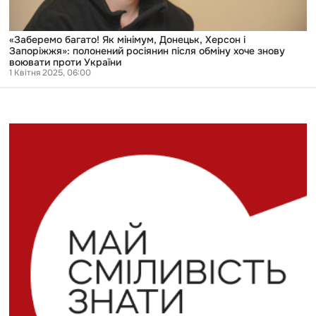
після
обміну
хоче
знову
«Заберемо багато! Як мінімум, Донецьк, Херсон і
воювати
Запоріжжя»: полонений росіянин після обміну хоче знову
проти
воювати проти України
України
1 Квітня 2025, 06:00