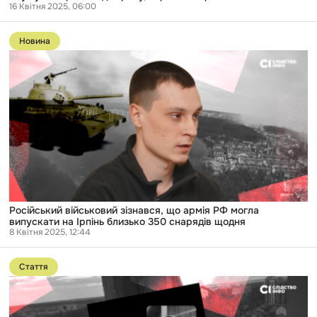
16 Квітня 2025, 06:00
Перейти
до
Новина
публікації
Російський
військовий
зізнався,
що
армія
РФ
могла
випускати
на
Ірпінь
близько
350
снарядів
щодня
Російський військовий зізнався, що армія РФ могла
випускати на Ірпінь близько 350 снарядів щодня
8 Квітня 2025, 12:44
Перейти
до
Стаття
публікації
«Мамо,
вбий
мене.