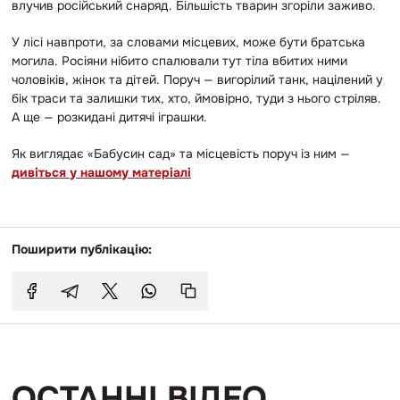
влучив російський снаряд. Більшість тварин згоріли заживо.
У лісі навпроти, за словами місцевих, може бути братська
могила. Росіяни нібито спалювали тут тіла вбитих ними
чоловіків, жінок та дітей. Поруч — вигорілий танк, націлений у
бік траси та залишки тих, хто, ймовірно, туди з нього стріляв.
А ще — розкидані дитячі іграшки.
Як виглядає «Бабусин сад» та місцевість поруч із ним —
дивіться у нашому матеріалі
Поширити публікацію:
ОСТАННІ ВІДЕО