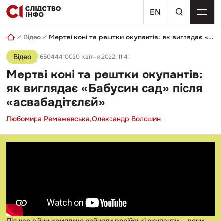
Skip
пошуковий
to
EN
запит
content
Відео
Мертві коні та рештки окупантів: як виглядає «Бабусин сад» після «асвабадітєлєй»
Відео
165044410020 Квітня 2022, 11:41
Мертві коні та рештки окупантів:
як виглядає «Бабусин сад» після
«асвабадітєлєй»
Любомира Ремажевська,
Олександр Волошин
Під час війни комплекс зайняли російські окупанти — вони