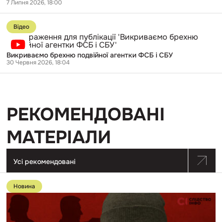
7 Липня 2026, 18:00
та
бізнес
Перейти
у
до
РФ
Відео
публікації
під
Викриваємо
час
брехню
вторгнення
Викриваємо брехню подвійної агентки ФСБ і СБУ
подвійної
30 Червня 2026, 18:04
агентки
ФСБ
і
СБУ
РЕКОМЕНДОВАНІ
МАТЕРІАЛИ
Усі рекомендовані
Перейти
до
Новина
публікації
Окупант,
про
злочини