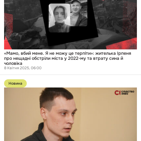
Я
не
можу
це
терпіти»:
жителька
Ірпеня
про
нещадні
обстріли
міста
«Мамо, вбий мене. Я не можу це терпіти»: жителька Ірпеня
у
про нещадні обстріли міста у 2022-му та втрату сина й
2022-
чоловіка
му
8 Квітня 2025, 06:00
та
Перейти
втрату
до
сина
Новина
публікації
й
«Заберемо
чоловіка
багато!
Як
мінімум,
Донецьк,
Херсон
і
Запоріжжя»:
полонений
росіянин