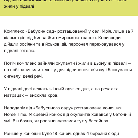
жили у підвалі
Комплекс «Бабусин сад» розташований у селі Мрія, лише за 7
кілометрів від Києва Житомирською трасою. Коли сюди
дійшли росіяни та військові дії, персонал переховувався у
підвалі готелю.
Потім комплекс зайняли окупанти і жили в цьому ж підвалі —
по собі залишили техніку для підсилення зв’язку і блокування
сигналу, деякі речі.
У підвалі досі лежать жіночій одяг спіднє, а на речах та
матрацах — висохла кров.
Неподалік від «Бабусиного саду» розташована конюшня
Horse Time. Місцевий конюх від окупантів ховався у бетонній
ямі. Він бачив, як росіяни купалися тут у басейнах.
Раніше у конюшні було 19 коней, однак 4 березня сюди