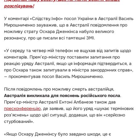
розслідувань!
У коментарі «Слідству.Інфо» посол України в Австралії Василь
Мирошниченко зауважив, що в Австралії повідомлення про
можливу страту Оскара Дженкінса набуло великого
резонансу, про це писали всі тамтешні ЗМІ.
«У середу та четвер мій телефон не вщухав від запитів щодо
коментарів. Прем’єр-міністру поставили запитання про
реакцію уряду Австралії, якщо ця інформація підтвердиться, а
про Оскара також запитували в міністра закордонних справ»,
— прокоментував посол Василь Мирошниченко.
Після повідомлень про можливу смерть австралійця,
Австралія викликала для пояснень російського посла
.
Прем’єр-міністр Австралії Ентоні Албанезе також дав
пресконференцію
, де заявив, що його уряд «шукає термінових
роз’яснень» щодо цієї ситуації, додавши, що він «серйозно
стурбований».
«Якщо Оскару Дженкінсу було завдано шкоди, це є