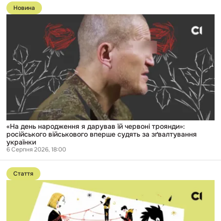
до
Новина
публікації
«На
день
народження
я
дарував
їй
червоні
троянди»:
російського
військового
вперше
судять
за
зґвалтування
«На день народження я дарував їй червоні троянди»:
українки
російського військового вперше судять за зґвалтування
українки
6 Серпня 2026, 18:00
Перейти
до
Стаття
публікації
Від
вербування
підлітка
до
вибухівки