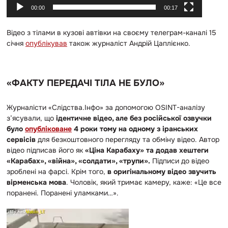
00:00
00:17
Відео з тілами в кузові автівки на своєму телеграм-каналі 15
січня
опублікував
також журналіст Андрій Цаплієнко.
«ФАКТУ ПЕРЕДАЧІ ТІЛА НЕ БУЛО»
Журналісти «Слідства.Інфо» за допомогою OSINT-аналізу
з’ясували, що
ідентичне відео, але без російської озвучки
було
опубліковане
4 роки тому на одному з іранських
сервісів
для безкоштовного перегляду та обміну відео. Автор
відео підписав його як
«Ціна Карабаху» та додав хештеги
«Карабах», «війна», «солдати», «трупи».
Підписи до відео
зроблені на фарсі. Крім того,
в оригінальному відео звучить
вірменська мова
. Чоловік, який тримає камеру, каже: «Це все
поранені. Поранені уламками…».
В
і