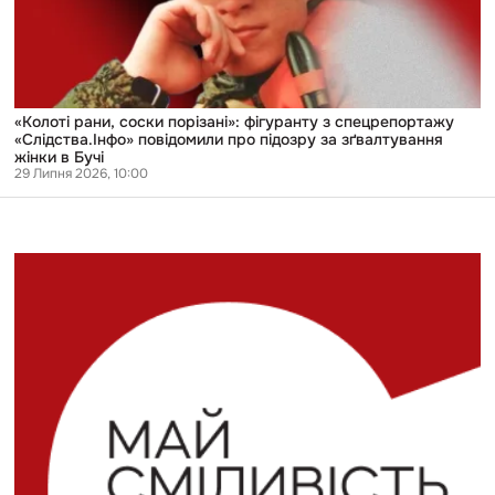
«Слідства.Інфо»
повідомили
про
підозру
за
зґвалтування
жінки
«Колоті рани, соски порізані»: фігуранту з спецрепортажу
в
«Слідства.Інфо» повідомили про підозру за зґвалтування
Бучі
жінки в Бучі
29 Липня 2026, 10:00