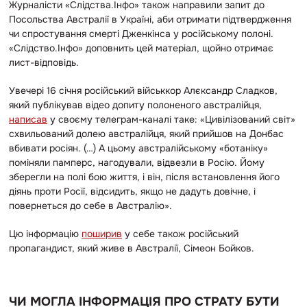
Журналісти «Слідства.Інфо» також направили запит до
Посольства Австралії в Україні, аби отримати підтвердження
чи спростування смерті Дженкінса у російському полоні.
«Слідство.Інфо» доповнить цей матеріал, щойно отримає
лист-відповідь.
Увечері 16 січня російський військкор Алєксандр Сладков,
який публікував відео допиту полоненого австралійця,
написав
у своєму телеграм-каналі таке: «Цивілізований світ»
схвильований долею австралійця, який прийшов на Донбас
вбивати росіян. (…) А цьому австралійському «ботаніку»
поміняли памперс, нагодували, відвезли в Росію. Йому
зберегли на полі бою життя, і він, після встановлення його
діянь проти Росії, відсидить, якщо не дадуть довічне, і
повернеться до себе в Австралію».
Цю інформацію
поширив
у себе також російський
пропагандист, який живе в Австралії, Сімеон Бойков.
ЧИ МОГЛА ІНФОРМАЦІЯ ПРО СТРАТУ БУТИ