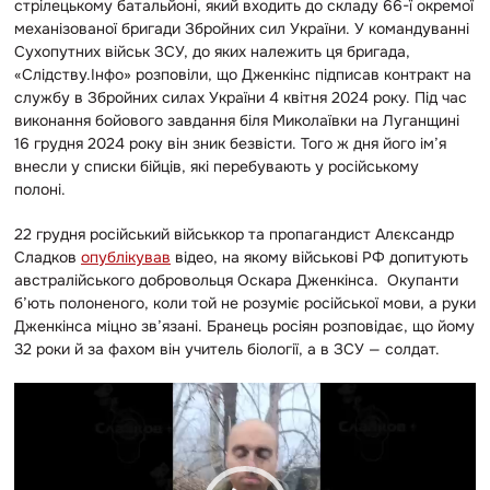
стрілецькому батальйоні, який входить до складу 66-ї окремої
механізованої бригади Збройних сил України. У командуванні
Сухопутних військ ЗСУ, до яких належить ця бригада,
«Слідству.Інфо» розповіли, що Дженкінс підписав контракт на
службу в Збройних силах України 4 квітня 2024 року. Під час
виконання бойового завдання біля Миколаївки на Луганщині
16 грудня 2024 року він зник безвісти. Того ж дня його ім’я
внесли у списки бійців, які перебувають у російському
полоні.
22 грудня російський військкор та пропагандист Алєксандр
Сладков
опублікував
відео, на якому військові РФ допитують
австралійського добровольця Оскара Дженкінса. Окупанти
б’ють полоненого, коли той не розуміє російської мови, а руки
Дженкінса міцно зв’язані. Бранець росіян розповідає, що йому
32 роки й за фахом він учитель біології, а в ЗСУ — солдат.
В
і
д
е