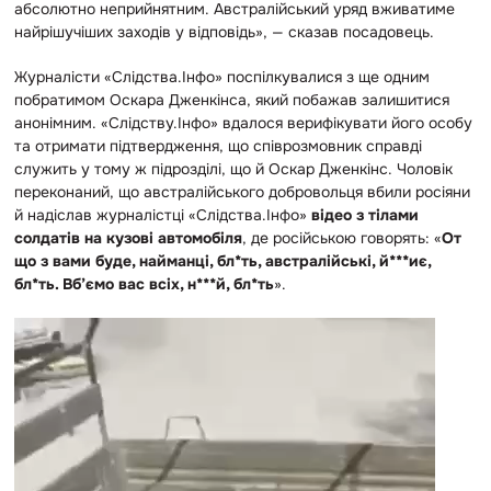
абсолютно неприйнятним. Австралійський уряд вживатиме
найрішучіших заходів у відповідь», — сказав посадовець.
Журналісти «Слідства.Інфо» поспілкувалися з ще одним
побратимом Оскара Дженкінса, який побажав залишитися
анонімним. «Слідству.Інфо» вдалося верифікувати його особу
та отримати підтвердження, що співрозмовник справді
служить у тому ж підрозділі, що й Оскар Дженкінс. Чоловік
переконаний, що австралійського добровольця вбили росіяни
й надіслав журналістці «Слідства.Інфо»
відео з тілами
солдатів на кузові автомобіля
, де російською говорять: «
От
що з вами буде, найманці, бл*ть, австралійські, й***иє,
бл*ть. Вб’ємо вас всіх, н***й, бл*ть
».
В
і
д
е
о
п
р