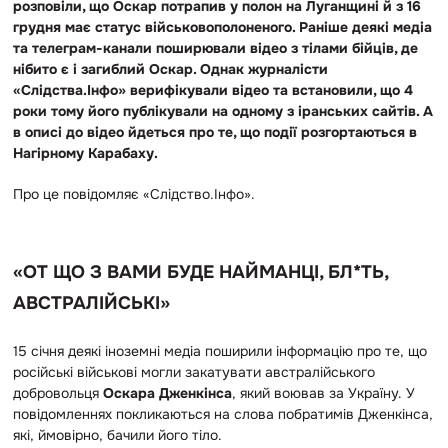
розповіли, що Оскар потрапив у полон на Луганщині й з 16
грудня має статус військовополоненого. Раніше деякі медіа
та телеграм-канали поширювали відео з тілами бійців, де
нібито є і загиблий Оскар. Однак журналісти
«Слідства.Інфо» верифікували відео та встановили, що 4
роки тому його публікували на одному з іранських сайтів. А
в описі до відео йдеться про те, що події розгортаються в
Нагірному Карабаху.
Про це повідомляє «Слідство.Інфо».
«ОТ ЩО З ВАМИ БУДЕ НАЙМАНЦІ, БЛ*ТЬ,
АВСТРАЛІЙСЬКІ»
15 січня деякі іноземні медіа поширили інформацію про те, що
російські військові могли закатувати австралійського
добровольця
Оскара Дженкінса
, який воював за Україну. У
повідомленнях покликаються на слова побратимів Дженкінса,
які, ймовірно, бачили його тіло.