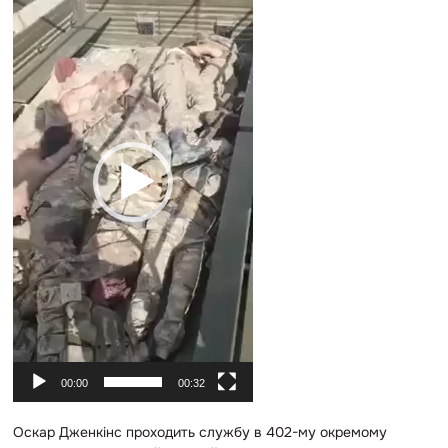
д
е
о
п
р
о
г
р
а
в
а
ч
00:00
00:32
Оскар Дженкінс проходить службу в 402-му окремому