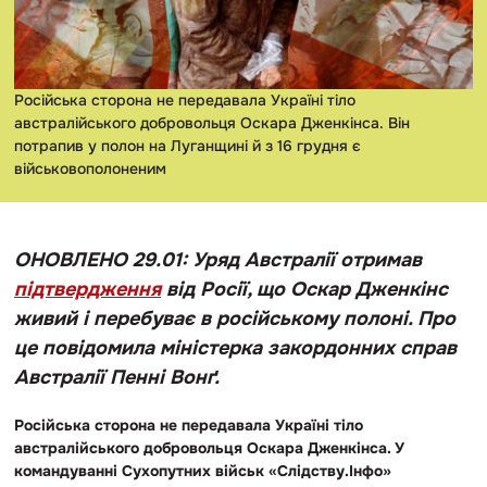
Російська сторона не передавала Україні тіло
австралійського добровольця Оскара Дженкінса. Він
потрапив у полон на Луганщині й з 16 грудня є
військовополоненим
ОНОВЛЕНО 29.01: Уряд Австралії отримав
підтвердження
від Росії, що Оскар Дженкінс
живий і перебуває в російському полоні. Про
це повідомила міністерка закордонних справ
Австралії
Пенні Вонґ.
Російська сторона не передавала Україні тіло
австралійського добровольця Оскара Дженкінса. У
командуванні Сухопутних військ «Слідству.Інфо»