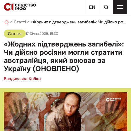
Skip
пошуковий
to
EN
запит
content
Статті
«Жодних підтверджень загибелі»: Чи дійсно росіяни могли стратити австралійця, який воював за Україну (ОНОВЛЕНО)
Стаття
17 Січня 2025, 16:30
«Жодних підтверджень загибелі»:
Чи дійсно росіяни могли стратити
австралійця, який воював за
Україну (ОНОВЛЕНО)
Владислава Кобко