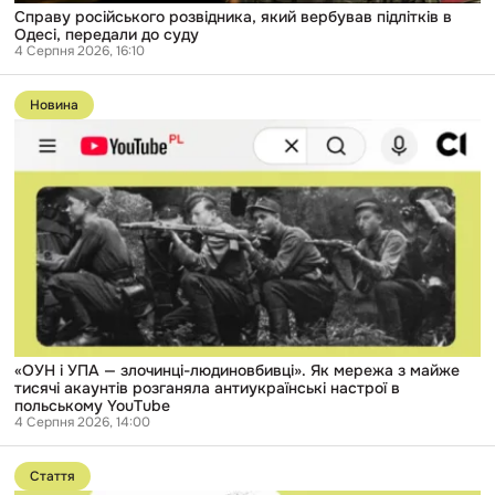
Справу російського розвідника, який вербував підлітків в
Одесі, передали до суду
4 Серпня 2026, 16:10
Перейти
до
Новина
публікації
«ОУН
і
УПА
—
злочинці-
людиновбивці».
Як
мережа
з
майже
тисячі
акаунтів
розганяла
антиукраїнські
«ОУН і УПА — злочинці-людиновбивці». Як мережа з майже
настрої
тисячі акаунтів розганяла антиукраїнські настрої в
в
польському YouTube
польському
4 Серпня 2026, 14:00
YouTube
Перейти
до
Стаття
публікації