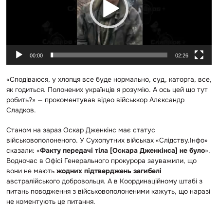
о
п
р
о
г
00:00
02:26
р
а
«Сподіваюся, у хлопця все буде нормально, суд, каторга, все,
в
як годиться. Полонених українців я розумію. А ось цей що тут
а
робить?» — прокоментував відео військкор Алєксандр
ч
Сладков.
Станом на зараз Оскар Дженкінс має статус
військовополоненого. У Сухопутних військах «Слідству.Інфо»
сказали: «
Факту передачі тіла [Оскара Дженкінса] не було
».
Водночас в Офісі Генерального прокурора зауважили, що
вони не мають
жодних підтверджень загибелі
австралійського добровольця. А в Координаційному штабі з
питань поводження з військовополоненими кажуть, що наразі
не коментують це питання.