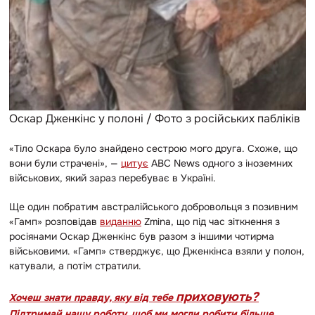
Оскар Дженкінс у полоні / Фото з російських пабліків
«Тіло Оскара було знайдено сестрою мого друга. Схоже, що
вони були страчені», —
цитує
ABC News одного з іноземних
військових, який зараз перебуває в Україні.
Ще один побратим австралійського добровольця з позивним
«Гамп» розповідав
виданню
Zmina, що під час зіткнення з
росіянами Оскар Дженкінс був разом з іншими чотирма
військовими. «Гамп» стверджує, що Дженкінса взяли у полон,
катували, а потім стратили.
приховують?
Хочеш знати правду, яку від тебе
Підтримай нашу роботу, щоб ми могли робити більше