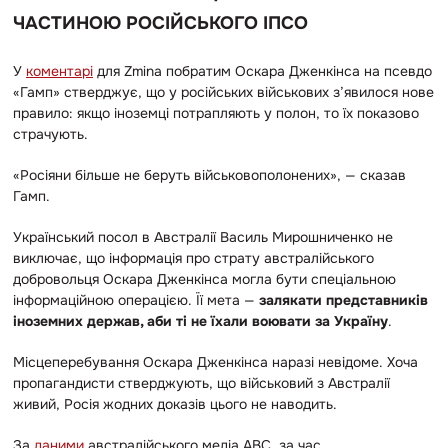
ЧАСТИНОЮ РОСІЙСЬКОГО ІПСО
У
коментарі
для Zmina побратим Оскара Дженкінса на псевдо
«Гамп» стверджує, що у російських військових з’явилося нове
правило: якщо іноземці потрапляють у полон, то їх показово
страчують.
«Росіяни більше не беруть військовополонених», — сказав
Гамп.
Український посол в Австралії Василь Мирошниченко не
виключає, що інформація про страту австралійського
добровольця Оскара Дженкінса могла бути спеціальною
інформаційною операцією. Її мета —
залякати представників
іноземних держав, аби ті не їхали воювати за Україну
.
Місцеперебування Оскара Дженкінса наразі невідоме. Хоча
пропагандисти стверджують, що військовий з Австралії
живий, Росія жодних доказів цього не наводить.
За
даними
австралійського медіа ABC, за час