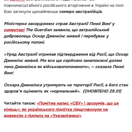
повномасштабного російського вторгнення в Україні на полі
бою загинули щонайменше
семеро австралійців
.
Міністерка закордонних справ Австралії
Пенні Вонґ у
коментарі
The Guardian заявила, що автралійський
доброволець Оскар Дженкінс живий і перебуває у
російському полоні.
«Уряд Австралії отримав підтвердження від Росії, що Оскар
Дженкінс живий. Ми все ще серйозно занепокоєні долею
пана Дженкінса як військовополоненого», — сказала Пенні
Вонґ.
Оскара Дженкінса утримують на території Росії, а його стан
здоров’я оцінюють як «нормальний». (
ОНОВЛЕНО 29.01)
Читайте також:
«Помітив напис «СБУ» і зрозумів, що це
кінець»: як українського підлітка підштовхнули на
диверсію з підпалу на «Укрзалізниці»