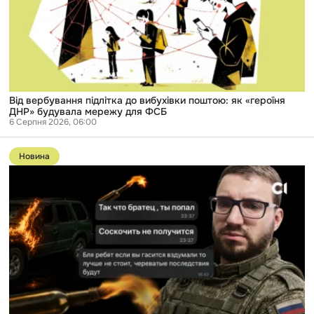
поштою:
як
«героїня
ДНР»
будувала
мережу
для
ФСБ
Від вербування підлітка до вибухівки поштою: як «героїня
ДНР» будувала мережу для ФСБ
6 Серпня 2026, 06:00
Перейти
до
Новина
публікації
Справу
російського
розвідника,
який
вербував
підлітків
в
Одесі,
передали
до
суду