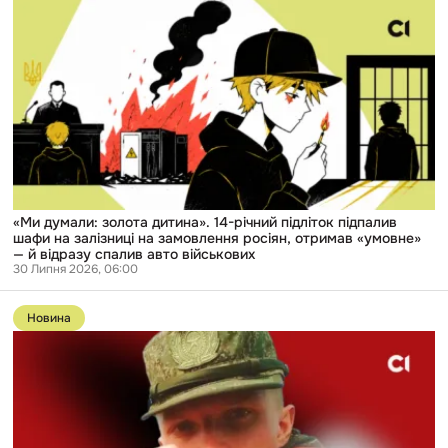
«Ми
думали:
золота
дитина».
14-
річний
підліток
підпалив
шафи
на
залізниці
на
замовлення
росіян,
«Ми думали: золота дитина». 14-річний підліток підпалив
отримав
шафи на залізниці на замовлення росіян, отримав «умовне»
«умовне»
— й відразу спалив авто військових
—
30 Липня 2026, 06:00
й
Перейти
відразу
до
спалив
Новина
публікації
авто
«Колоті
військових
рани,
соски
порізані»:
фігуранту
з
спецрепортажу