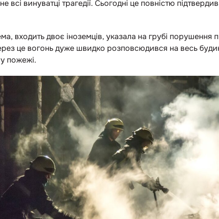
не всі винуватці трагедії. Сьогодні це повністю підтверд
рема, входить двоє іноземців, указала на грубі порушення п
ерез це вогонь дуже швидко розповсюдився на весь буди
у пожежі.