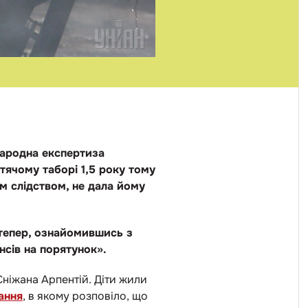
народна експертиза
тячому таборі 1,5 року тому
м слідством, не дала йому
 тепер, ознайомившись з
нсів на порятунок».
 Сніжана Арпентій. Діти жили
ання
, в якому розповіло, що