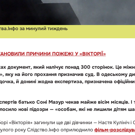
тва.Інфо за минулий тиждень
АНОВИЛИ ПРИЧИНИ ПОЖЕЖІ У «ВІКТОРІЇ»
ах документ, який налічує понад 300 сторінок. Це між
ї», яку на його прохання призначив суд. В одеському ди
дочка, й донині жодна експертиза, призначена офіційни
пертів батько Соні Мазур чекав майже вісім місяців. І
олосило нові підозри — «особам, які не лишили дітям ша
орі «Вікторія» загинули ще дві дівчинки — Настя Кулініч і
минулого року Слідство.Інфо оприлюднило
фільм-розслідув