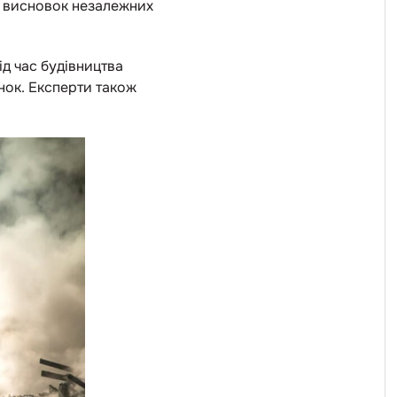
ив висновок незалежних
ід час будівництва
нок. Експерти також