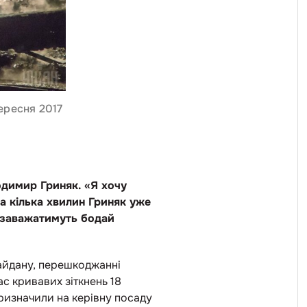
вересня 2017
одимир Гриняк. «Я хочу
а кілька хвилин Гриняк уже
ів заважатимуть бодай
майдану, перешкоджанні
ас кривавих зіткнень 18
призначили на керівну посаду