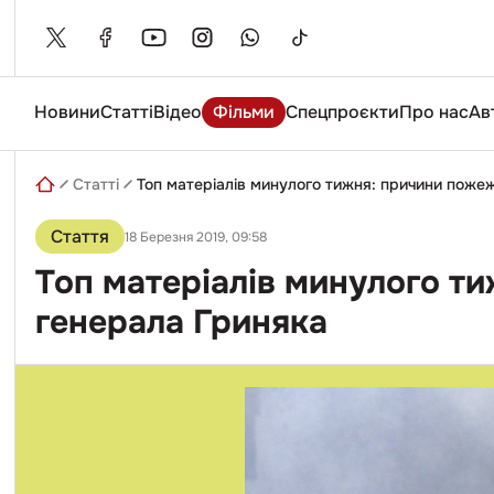
Skip
to
content
Новини
Статті
Відео
Фільми
Спецпроєкти
Про нас
Ав
Введіть
пошуковий
запит
Статті
Топ матеріалів минулого тижня: причини пожежі
Стаття
18 Березня 2019, 09:58
Топ матеріалів минулого ти
генерала Гриняка