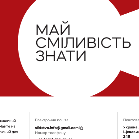
Електронна пошта
Поштова
 можливий
 Майте на
Україна,
slidstvo.info@gmail.com
ачений для
Щекавиц
Номер телефону
248