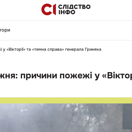
тори
 у «Вікторії» та «темна справа» генерала Гриняка
жня: причини пожежі у «Віктор