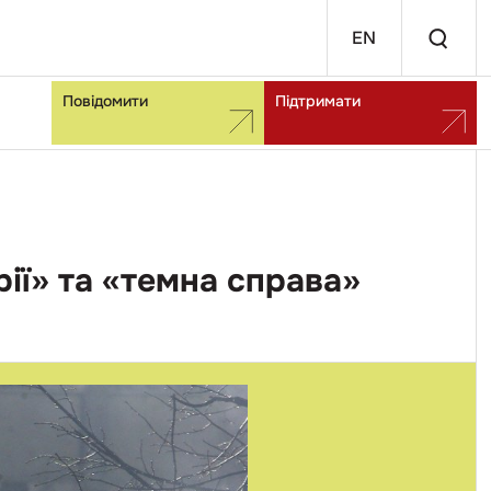
EN
Повідомити
Підтримати
ії» та «темна справа»