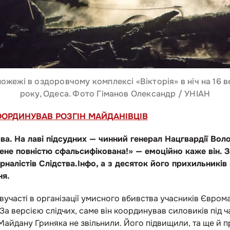
пожежі в оздоровчому комплексі «Вікторія» в ніч на 16 
року, Одеса. Фото Гіманов Олександр / УНІАН
КООРДИНУВАВ РОЗГІН МАЙДАНІВЦІВ
а. На лаві підсудних — чинний генерал Нацгвардії Вол
ене повністю сфальсифікована!» — емоційно каже він. З
урналістів Слідства.Інфо, а з десяток його прихильник
ня.
вучасті в організації умисного вбивства учасників Євро
. За версією слідчих, саме він координував силовиків під ч
 Майдану Гриняка не звільнили. Його підвищили, та ще й 