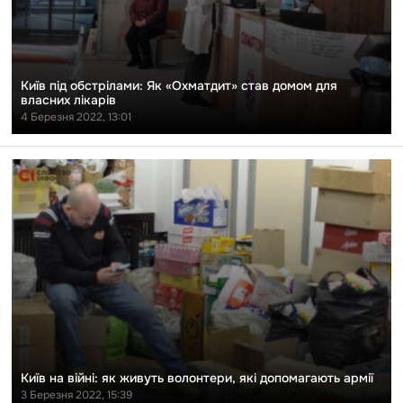
домом
для
власних
лікарів
Київ під обстрілами: Як «Охматдит» став домом для
власних лікарів
4 Березня 2022, 13:01
Перейти
до
публікації
Київ
на
війні:
як
живуть
волонтери,
які
допомагають
армії
Київ на війні: як живуть волонтери, які допомагають армії
3 Березня 2022, 15:39