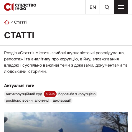
Skip
пошуковий
to
EN
запит
content
Статті
СТАТТІ
Розділ «Статті» містить глибокі журналістські розслідування,
репортажі та аналітику про корупцію, війну, зловживання
владою і суспільно важливі теми з доказами, документами та
людськими історіями.
Актуальні теги
антикорупційний суд
війна
боротьба з корупцією
російські воєнні злочинці
декларації
Перейти
до
публікації
«Після
зневіри