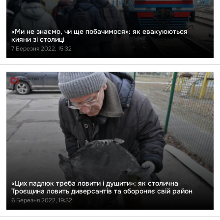
кияни
зі
столиці
«Ми не знаємо, чи ще побачимося»: як евакуюються
кияни зі столиці
7 Березня 2022, 15:32
Перейти
до
публікації
«Цих
падлюк
треба
ловити
і
душити»:
як
столична
Троєщина
ловить
диверсантів
та
«Цих падлюк треба ловити і душити»: як столична
обороняє
Троєщина ловить диверсантів та обороняє свій район
свій
6 Березня 2022, 19:32
район
Перейти