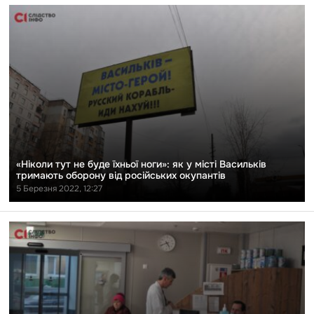
до
публікації
«Ніколи
тут
не
буде
їхньої
ноги»:
як
у
місті
Васильків
тримають
оборону
«Ніколи тут не буде їхньої ноги»: як у місті Васильків
від
тримають оборону від російських окупантів
російських
5 Березня 2022, 12:27
окупантів
Перейти
до
публікації
Київ
під
обстрілами:
Як
«Охматдит»
став