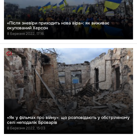
приходить
нова
віра»:
як
виживає
«Після зневіри приходить нова віра»: як виживає
окупований
окупований Херсон
Херсон
8 Березня 2022, 17:16
Перейти
до
публікації
«Як
у
фільмах
про
війну»:
що
розповідають
у
обстріляному
селі
неподалік
Броварів
«Як у фільмах про війну»: що розповідають у обстріляному
селі неподалік Броварів
8 Березня 2022, 15:03