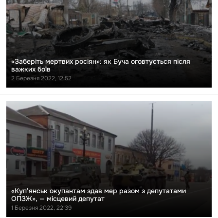
Буча
оговтується
після
важких
боїв
«Заберіть мертвих росіян»: як Буча оговтується після
важких боїв
2 Березня 2022, 12:52
Перейти
до
публікації
«Куп’янськ
окупантам
здав
мер
разом
з
депутатами
ОПЗЖ»,
—
місцевий
«Куп’янськ окупантам здав мер разом з депутатами
депутат
ОПЗЖ», — місцевий депутат
1 Березня 2022, 22:39