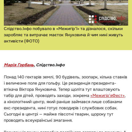
Слідство.Інфо побувало в «Межигір’ї» та дізналося, скільки
заробляє та витрачає маєток Януковича й чим нині живуть
активісти (ФОТО)
Марія Горбань
, Слідство.Інфо
Понад 140 гектарів землі, 90 будівель, зоопарк, кілька ставків
і величезне поле для гольфу. Це резиденція президента-
втікача Віктора Януковича. Тепер щоліта тут влаштовують
табір для дітей, проводять заходи, зокрема
«Межигір’яФест»
,
а кінологічний центр, який раніше займався лише собаками
екс-президента, нині готує поводирів і службових собак.
Сьогодні в центрі — майже півсотні тварин, щороку тут
проводять всеукраїнські змагання.