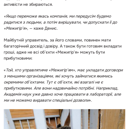
активісти не збираються.
«Якщо переможе якась компанія, ми передусім будемо
радитися з людьми, а потім вирішувати, чи допускати її до
«Межигір’я»
, — каже Денис.
Майбутній управитель, за його словами, повинен мати
багаторічний досвід і довіру. А також бути готовим вкладати
гроші, адже не всі об’єкти «Межигір’я» можуть бути
прибутковими:
«
Той, хто управлятиме «Межигір’ям», має укладати договори
з меншими організаціями, які хочуть займатися якимись
окремими об’єктами. Тут є об’єкти, які взагалі не є
прибутковими. Але вони надзвичайно потрібні. Наприклад,
Академія наук уже давно хоче працювати в лабораторії, але
ми не можемо видавати спеціальні дозволи
».