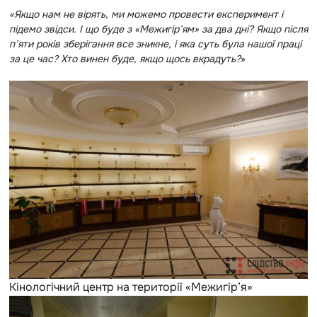
«Якщо нам не вірять, ми можемо провести експеримент і
підемо звідси. І що буде з «Межигір’ям» за два дні? Якщо після
п’яти років зберігання все зникне, і яка суть була нашої праці
за це час? Хто винен буде, якщо щось вкрадуть?
»
Кінологічний центр на території «Межигір’я»