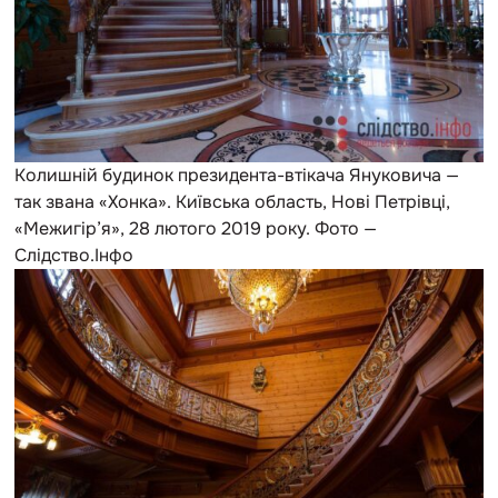
Колишній будинок президента-втікача Януковича —
так звана «Хонка». Київська область, Нові Петрівці,
«Межигір’я», 28 лютого 2019 року. Фото —
Слідство.Інфо