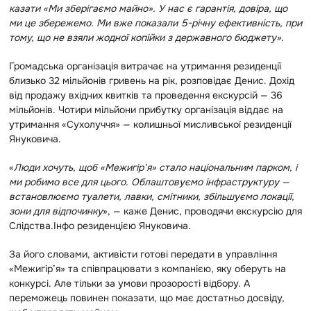
казати «Ми зберігаємо майно». У нас є гарантія, довіра, що
ми це збережемо. Ми вже показали 5-річну ефективність, при
тому, що не взяли жодної копійки з державного бюджету».
Громадська організація витрачає на утримання резиденції
близько 32 мільйонів гривень на рік, розповідає Денис. Дохід
від продажу вхідних квитків та проведення екскурсій — 36
мільйонів. Чотири мільйони прибутку організація віддає на
утримання «Сухолуччя» — колишньої мисливської резиденції
Януковича.
«
Люди хочуть, щоб «Межигір’я» стало національним парком, і
ми робимо все для цього. Облаштовуємо інфраструктуру —
встановлюємо туалети, лавки, смітники, збільшуємо локації,
зони для відпочинку
», — каже Денис, проводячи екскурсію для
Слідства.Інфо резиденцією Януковича.
За його словами, активісти готові передати в управління
«Межигір’я» та співпрацювати з компанією, яку оберуть на
конкурсі. Але тільки за умови прозорості відбору. А
переможець повинен показати, що має достатньо досвіду,