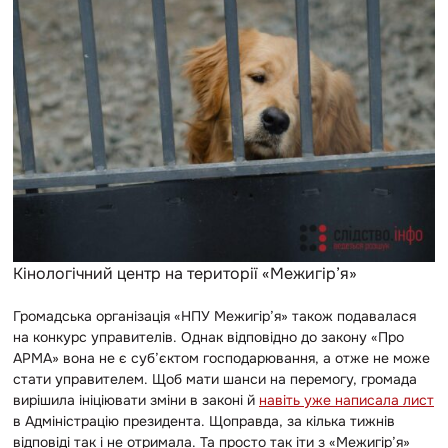
Кінологічний центр на території «Межигір’я»
Громадська організація «НПУ Межигір’я» також подавалася
на конкурс управителів. Однак відповідно до закону «Про
АРМА» вона не є суб’єктом господарювання, а отже не може
стати управителем. Щоб мати шанси на перемогу, громада
вирішила ініціювати зміни в законі й
навіть уже написала лист
в Адміністрацію президента. Щоправда, за кілька тижнів
відповіді так і не отримала. Та просто так іти з «Межигір’я»