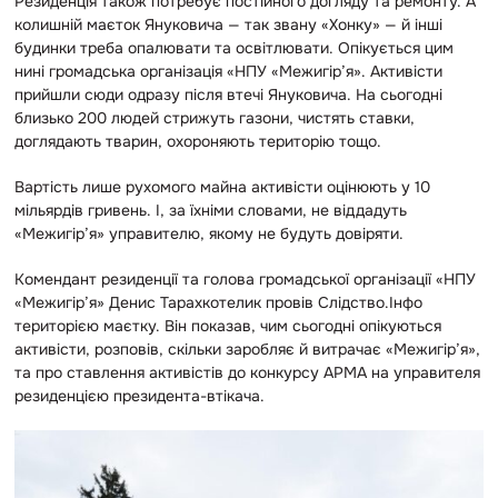
Резиденція також потребує постійного догляду та ремонту. А
колишній маєток Януковича — так звану «Хонку» — й інші
будинки треба опалювати та освітлювати. Опікується цим
нині громадська організація «НПУ «Межигір’я». Активісти
прийшли сюди одразу після втечі Януковича. На сьогодні
близько 200 людей стрижуть газони, чистять ставки,
доглядають тварин, охороняють територію тощо.
Вартість лише рухомого майна активісти оцінюють у 10
мільярдів гривень. І, за їхніми словами, не віддадуть
«Межигір’я» управителю, якому не будуть довіряти.
Комендант резиденції та голова громадської організації «НПУ
«Межигір’я» Денис Тарахкотелик провів Слідство.Інфо
територією маєтку. Він показав, чим сьогодні опікуються
активісти, розповів, скільки заробляє й витрачає «Межигір’я»,
та про ставлення активістів до конкурсу АРМА на управителя
резиденцією президента-втікача.