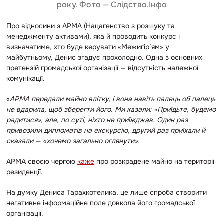
року. Фото — Слідство.Інфо
Про відносини з АРМА (Нацагенство з розшуку та
менеджменту активами), яка й проводить конкурс і
визначатиме, хто буде керувати «Межигір’ям» у
майбутньому, Денис згадує прохолодно. Одна з основних
претензій громадської організації — відсутність належної
комунікації.
«
АРМА передали майно влітку, і вона навіть палець об палець
не вдарила, щоб зберегти його. Ми казали: «Приїдьте, будемо
радитися», але, по суті, ніхто не приїжджав. Один раз
привозили дипломатів на екскурсію, другий раз приїхали й
сказали — «хочемо загально оглянути».
АРМА своєю чергою
каже
про розкрадене майно на території
резиденції.
На думку Дениса Тарахкотелика, це лише спроба створити
негативне інформаційне поле довкола його громадської
організації.