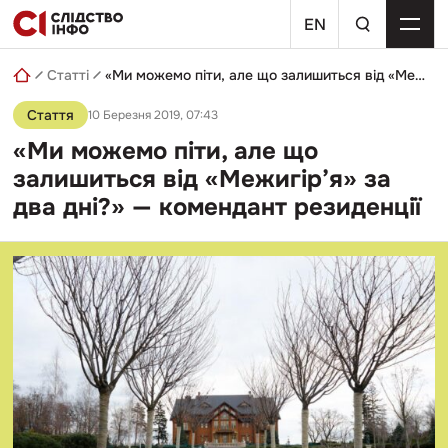
Skip
пошуковий
to
EN
запит
content
Статті
«Ми можемо піти, але що залишиться від «Межигір’я» за два дні?» — комендант резиденції
Стаття
10 Березня 2019, 07:43
«Ми можемо піти, але що
залишиться від «Межигір’я» за
два дні?» — комендант резиденції