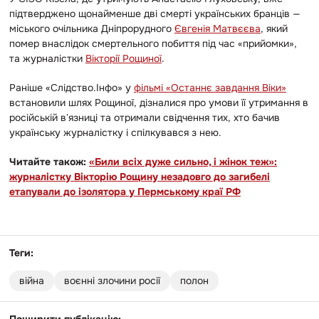
підтверджено щонайменше дві смерті українських бранців —
міського очільника Дніпрорудного
Євгенія Матвєєва
, який
помер внаслідок смертельного побиття під час «прийомки»,
та журналістки
Вікторії Рощиної
.
Раніше «Слідство.Інфо» у
фільмі «Останнє завдання Віки»
встановили шлях Рощиної, дізналися про
умови її утримання в
російській вʼязниці та отримали свідчення тих, хто бачив
українську журналістку і спілкувався з нею.
Читайте також:
«Били всіх дуже сильно, і жінок теж»:
журналістку Вікторію Рощину незадовго до загибелі
етапували до ізолятора у Пермському краї РФ
Теги:
війна
воєнні злочини росії
полон
Поширити публікацію: