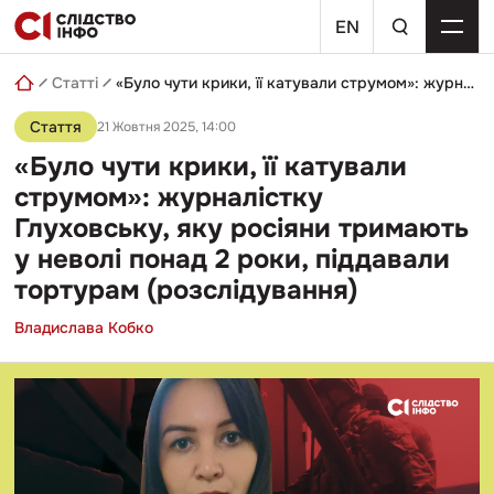
Skip
пошуковий
to
EN
запит
content
Статті
«Було чути крики, її катували струмом»: журналістку Глуховську, яку росіяни тримають у неволі понад 2 роки, піддавали тортурам (розслідування)
Стаття
21 Жовтня 2025, 14:00
«Було чути крики, її катували
струмом»: журналістку
Глуховську, яку росіяни тримають
у неволі понад 2 роки, піддавали
тортурам (розслідування)
Владислава Кобко