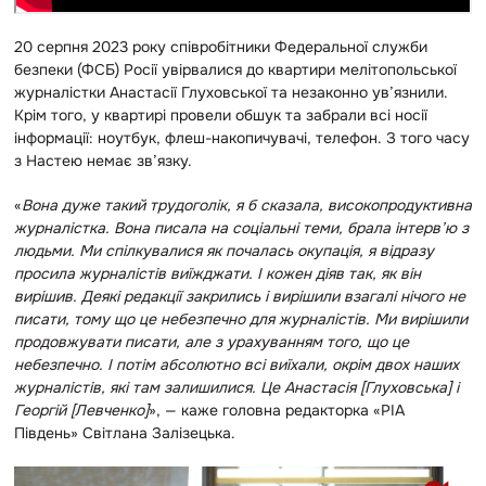
20 серпня 2023 року співробітники Федеральної служби
безпеки (ФСБ) Росії увірвалися до квартири мелітопольської
журналістки Анастасії Глуховської та незаконно ув’язнили.
Крім того, у квартирі провели обшук та забрали всі носії
інформації: ноутбук, флеш-накопичувачі, телефон. З того часу
з Настею немає зв’язку.
«
Вона дуже такий трудоголік, я б сказала, високопродуктивна
журналістка. Вона писала на соціальні теми, брала інтерв’ю з
людьми. Ми спілкувалися як почалась окупація, я відразу
просила журналістів виїжджати. І кожен діяв так, як він
вирішив. Деякі редакції закрились і вирішили взагалі нічого не
писати, тому що це небезпечно для журналістів. Ми вирішили
продовжувати писати, але з урахуванням того, що це
небезпечно. І потім абсолютно всі виїхали, окрім двох наших
журналістів, які там залишилися. Це Анастасія [Глуховська] і
Георгій [Левченко]
», — каже головна редакторка «РІА
Південь» Світлана Залізецька.