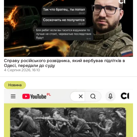
російського
розвідника,
який
вербував
підлітків
в
Одесі,
передали
до
суду
Справу російського розвідника, який вербував підлітків в
Одесі, передали до суду
4 Серпня 2026, 16:10
Перейти
до
Новина
публікації
«ОУН
і
УПА
—
злочинці-
людиновбивці».
Як
мережа
з