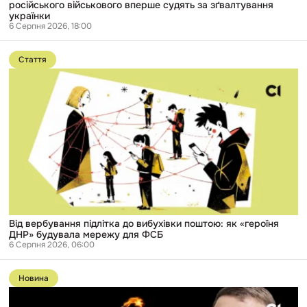
українки
російського військового вперше судять за зґвалтування
українки
6 Серпня 2026, 18:00
Перейти
до
Стаття
публікації
Від
вербування
підлітка
до
вибухівки
поштою:
як
«героїня
ДНР»
будувала
мережу
для
ФСБ
Від вербування підлітка до вибухівки поштою: як «героїня
ДНР» будувала мережу для ФСБ
6 Серпня 2026, 06:00
Перейти
до
Новина
публікації
Справу