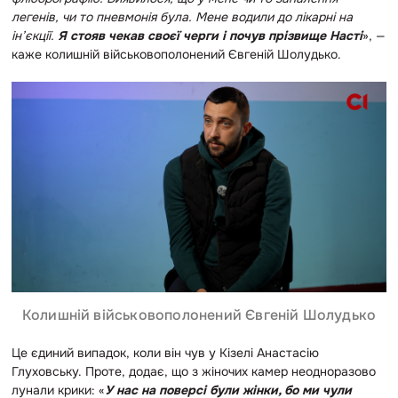
легенів, чи то пневмонія була. Мене водили до лікарні на
ін’єкції.
Я стояв чекав своєї черги і почув прізвище Насті
», —
каже колишній військовополонений Євгеній Шолудько.
Колишній військовополонений Євгеній Шолудько
Це єдиний випадок, коли він чув у Кізелі Анастасію
Глуховську. Проте, додає, що з жіночих камер неодноразово
лунали крики: «
У нас на поверсі були жінки, бо ми чули