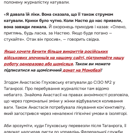
полонену журналістку катували.
«
Я давала їй ліки. Вона сказала, що її також струмом
катували. Крики було чутно. Коли Настю до нас привели,
вона завжди лежала.
Й охоронець приходив і казав: «Олено,
приглянь, будь ласка, за Настею. Якщо буде погано —
стукайте». Отак він просив», — говорить свідка.
Якщо хочете бачити більше викриттів російських
військових злочинців на нашому сайті, підтримайте нашу
роботу одноразово або щомісяця
. Також ви можете
підписатися на щомісячний
донат на Монобазі
!
Згодом Анастасію Глуховську етапували до СІЗО №2 у
Таганрозі. Про перебування журналістки там відомо
небагато. Знайома Анастасії на правах анонімності розповіла,
що через гормональні зміни у жінки відбувалися коливання
ваги. Також Анастасія потребувала лікування кон’юнктивіту,
який загострився через неналежні гігієнічні умови в ізоляторі.
Аби зрозуміти, куди Глуховську перевезли після Таганрога, її
адвокат надсилав листи до управлінь Федеральної служби