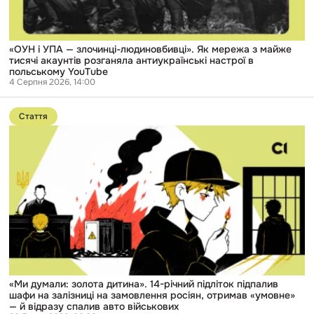
майже
тисячі
акаунтів
розганяла
антиукраїнські
«ОУН і УПА — злочинці-людиновбивці». Як мережа з майже
настрої
тисячі акаунтів розганяла антиукраїнські настрої в
в
польському YouTube
польському
4 Серпня 2026, 14:00
YouTube
Перейти
до
Стаття
публікації
«Ми
думали:
золота
дитина».
14-
річний
підліток
підпалив
шафи
на
залізниці
на
замовлення
росіян,
«Ми думали: золота дитина». 14-річний підліток підпалив
отримав
шафи на залізниці на замовлення росіян, отримав «умовне»
«умовне»
— й відразу спалив авто військових