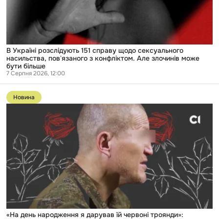
насильства,
повʼязаного
з
конфліктом.
Але
злочинів
може
В Україні розслідують 151 справу щодо сексуального
бути
насильства, повʼязаного з конфліктом. Але злочинів може
більше
бути більше
7 Серпня 2026, 12:00
Перейти
до
Новина
публікації
«На
день
народження
я
дарував
їй
червоні
троянди»:
російського
військового
вперше
судять
за
зґвалтування
«На день народження я дарував їй червоні троянди»: