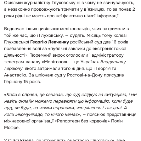
Оскільки журналістку Глуховську ні в чому не звинувачують,
а незаконно продовжують тримати у в’язницях, то за понад 2
роки рідні не мають про неї фактично ніякої інформації.
Водночас інших цивільних мелітопольців, яких затримали в
той же час, що і Глуховську, — судять. Місяць тому колезі
Глуховської
Георгію Левченку
російський суд дав 16 років
позбавлення волі за «публічні заклики до екстремістської
діяльності». Тюремний вирок оголосили і адміністратору
телеграм-каналу «Мелітополь — це Україна»
Владиславу
Гершону
, якого затримали того ж дня, що і Георгія та
Анастасію. За шпіонаж суд у Ростові-на-Дону присудив
Гершону 15 років.
«
Коли є справа, це означає, що суд слідкує за ситуацією, і ми
навіть онлайн можемо перевіряти цю інформацію: коли буде
суд, чи буде, за якими справами, яке рішення і так далі. А
коли інкомунікадо, то нічого немає
», — пояснює представниця
міжнародної організації «Репортери без кордонів» Полін
Мофре.
У СІЗО Кізела, де утримують Анастасію Глуховську, вже