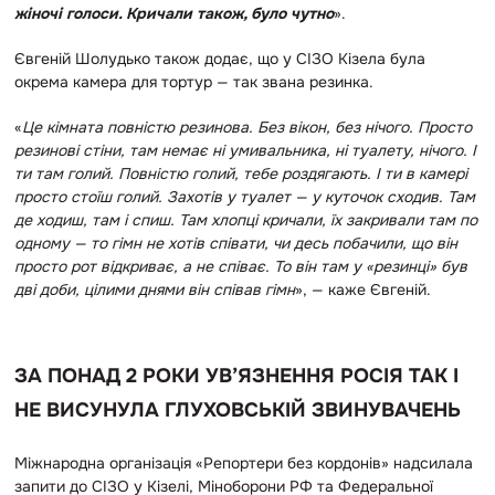
жіночі голоси. Кричали також, було чутно
».
Євгеній Шолудько також додає, що у СІЗО Кізела була
окрема камера для тортур — так звана резинка.
«
Це кімната повністю резинова. Без вікон, без нічого. Просто
резинові стіни, там немає ні умивальника, ні туалету, нічого. І
ти там голий. Повністю голий, тебе роздягають. І ти в камері
просто стоїш голий. Захотів у туалет — у куточок сходив. Там
де ходиш, там і спиш. Там хлопці кричали, їх закривали там по
одному — то гімн не хотів співати, чи десь побачили, що він
просто рот відкриває, а не співає. То він там у «резинці» був
дві доби, цілими днями він співав гімн
», — каже Євгеній.
ЗА ПОНАД 2 РОКИ УВ’ЯЗНЕННЯ РОСІЯ ТАК І
НЕ ВИСУНУЛА ГЛУХОВСЬКІЙ ЗВИНУВАЧЕНЬ
Міжнародна організація «Репортери без кордонів» надсилала
запити до СІЗО у Кізелі, Міноборони РФ та Федеральної