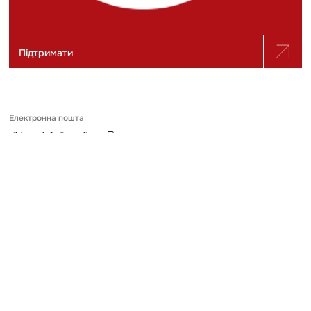
Підтримати
Електронна пошта
slidstvo.info@gmail.com
Номер телефону
+ 38 (050) 975-56-21
Поштова адреса
Україна, 04071, місто Київ, вул. Щекавицька, будинок 30/39, квартира
248
Ідентифікатор онлайн-медіа в Реєстрі
№ R-40-03691
Передрук та використання матеріалів, опублікованих на Slidstvo.Info,
можливий тільки за умови прямого гіперпосилання у першому чи
другому абзаці. Майте на увазі, що контент, який публікує