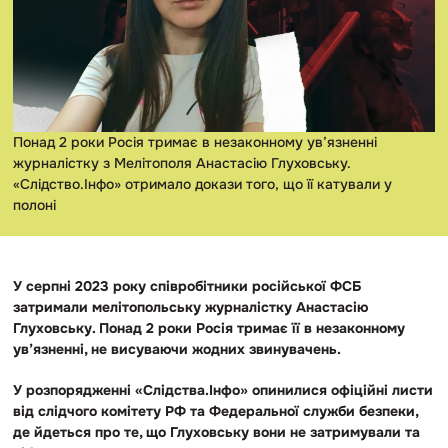
Понад 2 роки Росія тримає в незаконному ув’язненні
журналістку з Мелітополя Анастасію Глуховську.
«Слідство.Інфо» отримало докази того, що її катували у
полоні
У серпні 2023 року співробітники російської ФСБ
затримали мелітопольську журналістку Анастасію
Глуховську. Понад 2 роки Росія тримає її в незаконному
ув’язненні, не висуваючи жодних звинувачень.
У розпорядженні «Слідства.Інфо» опинилися офіційні листи
від слідчого комітету РФ та Федеральної служби безпеки,
де йдеться про те, що Глуховську вони не затримували та