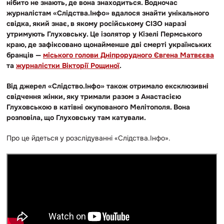
нібито не знають, де вона знаходиться. Водночас
журналістам «Слідства.Інфо» вдалося знайти унікального
свідка, який знає, в якому російському СІЗО наразі
утримують Глуховську. Це ізолятор у Кізелі Пермського
краю, де зафіксовано щонайменше дві смерті українських
бранців —
міського голови Дніпрорудного Євгена Матвєєва
та
журналістки Вікторії Рощиної
.
Від джерел «Слідство.Інфо» також отримало ексклюзивні
свідчення жінки, яку тримали разом з Анастасією
Глуховською в катівні окупованого Мелітополя. Вона
розповіла, що Глуховську там катували.
Про це йдеться у розслідуванні «Слідства.Інфо».