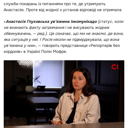
служби покарань із питаннями про те, де утримують
Анастасію. Проте від жодної з установ відповіді не отримала.
«
Анастасія Глуховська ув’язнена інкомунікадо
(статус, коли
не визнають факту затримання і не висувають жодних
обвинувачень, — ред.). Це означає, що ми не знаємо, де вона,
яка ситуація у неї. І Росія ніколи не підверджувала, що вона
ув’язнена у них
», — говорить представниця «Репортерів без
кордонів» в Україні Полін Мофре.