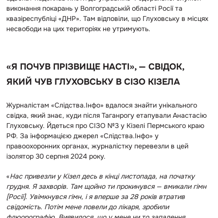
виконання покарань у Волгоградській області Росії та
квазіреспубліці «ДНР». Там відповіли, що Глуховську в місцях
несвободи на цих територіях не утримують.
«Я ПОЧУВ ПРІЗВИЩЕ НАСТІ», — СВІДОК,
ЯКИЙ ЧУВ ГЛУХОВСЬКУ В СІЗО КІЗЕЛА
Журналістам «Слідства.Інфо» вдалося знайти унікального
свідка, який знає, куди після Таганрогу етапували Анастасію
Глуховську. Йдеться про СІЗО №3 у Кізелі Пермського краю
РФ. За інформацією джерел «Слідства.Інфо» у
правоохоронних органах, журналістку перевезли в цей
ізолятор 30 серпня 2024 року.
«
Нас привезли у Кізел десь в кінці листопада, на початку
грудня. Я захворів. Там щойно ти прокинувся — вмикали гімн
[Росії]. Увімкнувся гімн, і я вперше за 28 років втратив
свідомість. Потім мене повели до лікаря, зробили
флюорографію. Виявилося, що у мене чи то запалення