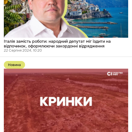
їздити
на
відпочинок,
оформлюючи
закордонні
відрядження
Італія замість роботи: народний депутат міг їздити на
відпочинок, оформлюючи закордонні відрядження
22 Серпня 2024, 10:20
Перейти
до
Новина
публікації
«Комітет
ВРУ
може
заслухати
питання
щодо
Кринок
у
закритому
форматі»,
—
нардепка
Бобровська