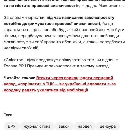
та не містить правової визначеності
», — додає Максименюк.
За словами юристки,
під час написання законопроєкту
потрібно дотримуватися правової визначеності
, бо це
гарантія того, що закон або будь-який правовий акт має бути
чітким, передбачуваним та зрозумілим для того, щоб люди
могли розуміти свої права та обов’язки, а також передбачати
наслідки своїх дій.
«Слідство.Інфо» продовжує слідкувати за тим, чи підпише
Голова ВР і Президент законопроєкт в такому вигляді.
Читайте також:
Втекти через паркан, вдати серцевий
напад, «порішати» з ТЦК — як українські адвокати з-за
кордону радять ухилятися від мобілізації
Теги:
ВРУ
журналістика
закон
нардеп
цензура