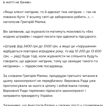
в житті не бачив».
«Якщо клієнт-негідник, то й адвокат теж негідник — так не
повинно бути. У всьому світі це заборонено робити…», —
наголосив Григорій Мамка.
Він запевнив, що журналісти матимуть можливість «без
жодних штрафів» і надалі писати про адвоката підсудного.
«Штраф
(
від 3400 грн до 5100 грн, а якщо це «порушення»
відбудеться повторно впродовж року, то від 10 200 до 13 600
грн, — ред
.) буде тоді, коли журналісти чи спільнота будуть
говорити, що адвокат негідник, тому що захищає такого-то
негідника», — підкреслив посадовець.
За словами Григорія Мамки, процедури третього читання в
цьому законопроєкті не передбачено. Верховна Рада уже
проголосувала за нього в цілому і зобовʼязала голову
Верховної Ради терміново підписати законопроєкт і
направити президенту України.
Зазначимо, що Анастасія Радіна у своєму пості у соцмережах