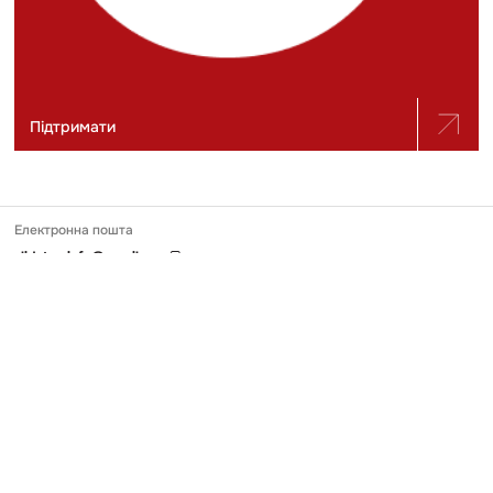
Підтримати
Електронна пошта
slidstvo.info@gmail.com
Номер телефону
+ 38 (050) 975-56-21
Поштова адреса
Україна, 04071, місто Київ, вул. Щекавицька, будинок 30/39, квартира
248
Ідентифікатор онлайн-медіа в Реєстрі
№ R-40-03691
Передрук та використання матеріалів, опублікованих на Slidstvo.Info,