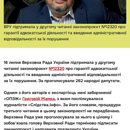
ВРУ підтримала у другому читанні законопроєкт №12320 про
гарантії адвокатської діяльності та введення адміністративної
відповідальності за їх порушення
16 липня Верховна Рада України підтримала у другому
читанні законопроєкт
№12320
про гарантії адвокатської
діяльності та введення адміністративної відповідальності
за їх порушення.
За проголосували 262 народні депутати.
Одним з його авторів є експартієць нині забороненої
«ОПЗЖ»
Григорій Мамка
, з яким поспілкувалися
журналісти «Слідства.Інфо».
За його словами, процедури
третього читання в цьому законопроєкті не передбачено.
Верховна Рада уже проголосувала за нього в цілому і
зобовʼязала голову Верховної Ради терміново підписати
законопроєкт і направити президенту України.