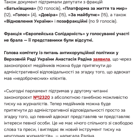
Також документ підтримали депутати з фракцій
«Батьківщина»
(10 голосів),
«Платформа за життя та мир»
(12),
«Голос»
(4),
«Довіра»
(15),
«За майбутнє»
(15), а також
«Відновлення України»
і
позафракційні
(по 9 голосів).
Фракція «Європейська Солідарність» у голосуванні участі
не брала — її представники були відсутні.
Голова комітету із питань антикорупційної політики у
Верховній Раді України Анастасія Радіна
заявила
, що через
законопроєкт медійників можна буде притягнути до
адміністративної відповідальності за згадку того, що адвокат
мав «недоброчесних» клієнтів.
«Сьогодні парламент підтримав у другому читанні
законопроєкт
№12320
з абсолютною ганебною можливістю
тиску на журналістів. Тепер медійників можна буде
притягнути до адміністративної відповідальності просто за
згадку того, що певний адвокат представляв чи представляє
інтереси певної особи. Це не має нічого спільного зі свободою
слова та преси, і виглядає як новий інструмент тиску на
неугодних журналістів», — написала Радіна.