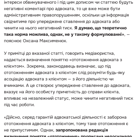
інтереси обвинуваченого і під цим дописом чи статтею будуть
негативні коментарі про адвоката, то це вже може бути
адміністративним правопорушенням, оскільки ця інформація
свідчитиме про упереджене ставлення до адвоката або
чинити на нього негативний тиск.
Я думаю, що теоретично
така норма можлива, однак, не у такому формулюванні»
, —
пояснює Оксана Максименюк.
У примітці до вказаної статті, говорить медіаюристка,
надається визначення поняттю «ототожнення адвоката з
клієнтом». Зокрема, законодавець визначає, що під
ототожненням адвоката з клієнтом слід розуміти будь-яку
асоціацію адвоката з клієнтом — з його діяльністю чи
вчинками. А це створює упереджене ставлення до адвоката,
вказує на його особисту причетність до справи клієнта,
впливає на незалежний статус, може чинити негативний тиск
під час роботи.
«Дійсно, серед гарантій адвокатської діяльності є заборона
ототожнення адвоката з клієнтом, тому таке ототожнення є
не припустимим. Однак,
запропонована редакція
визначення поняття «ототожнення» прописана недосконало