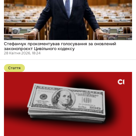
законопроєкт
Цивільного
кодексу
Стефанчук прокоментував голосування за оновлений
законопроєкт Цивільного кодексу
28 Квітня 2026, 18:24
Перейти
до
Стаття
публікації
Хто
з
нардепів
отримав
майже
півмільйона
гривень
за
відпустки,
але
пропустив
понад
половину