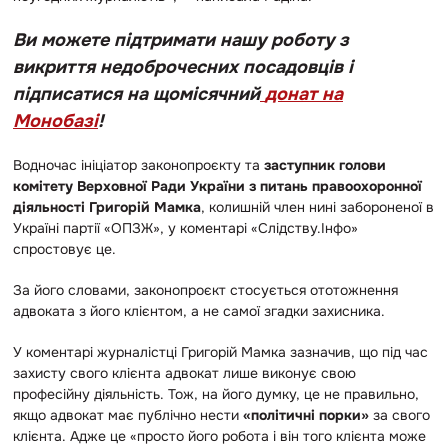
Ви можете підтримати нашу роботу з
викриття недоброчесних посадовців і
підписатися на щомісячний
донат на
Монобазі
!
Водночас ініціатор законопроєкту та
заступник голови
комітету Верховної Ради України з питань правоохоронної
діяльності Григорій Мамка
, колишній член нині забороненої в
Україні партії «ОПЗЖ», у коментарі «Слідству.Інфо»
спростовує це.
За його словами, законопроєкт стосується ототожнення
адвоката з його клієнтом, а не самої згадки захисника.
У коментарі журналістці Григорій Мамка зазначив, що під час
захисту свого клієнта адвокат лише виконує свою
професійну діяльність. Тож, на його думку, це не правильно,
якщо адвокат має публічно нести
«політичні порки»
за свого
клієнта. Адже це «просто його робота і він того клієнта може