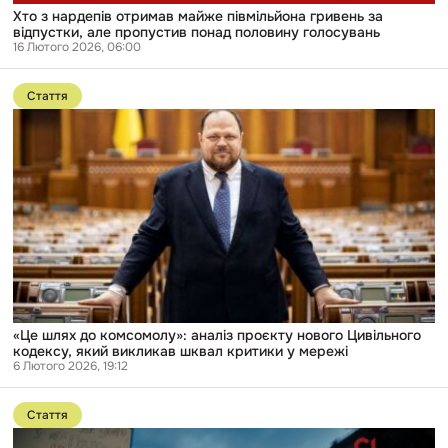
голосувань
Хто з нардепів отримав майже півмільйона гривень за
відпустки, але пропустив понад половину голосувань
16 Лютого 2026, 06:00
Перейти
до
Стаття
публікації
«Це
шлях
до
комсомолу»:
аналіз
проєкту
нового
Цивільного
кодексу,
який
викликав
шквал
критики
у
«Це шлях до комсомолу»: аналіз проєкту нового Цивільного
мережі
кодексу, який викликав шквал критики у мережі
6 Лютого 2026, 19:12
Перейти
до
Стаття
публікації
Вплив