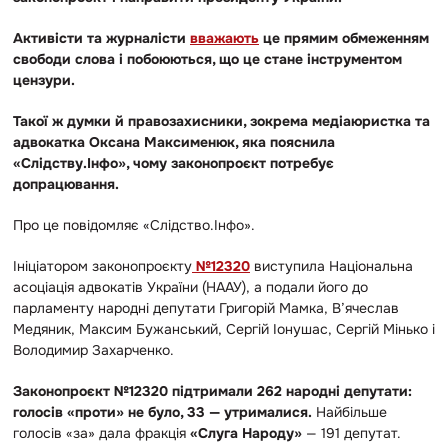
Активісти та журналісти
вважають
це прямим обмеженням
свободи слова і побоюються, що це стане інструментом
цензури.
Такої ж думки й правозахисники, зокрема медіаюристка та
адвокатка Оксана Максименюк, яка пояснила
«Слідству.Інфо», чому законопроєкт потребує
допрацювання.
Про це повідомляє «Слідство.Інфо».
Ініціатором законопроєкту
№12320
виступила Національна
асоціація адвокатів України (НААУ), а подали його до
парламенту народні депутати Григорій Мамка, В’ячеслав
Медяник, Максим Бужанський, Сергій Іонушас, Сергій Мінько і
Володимир Захарченко.
Законопроєкт №12320 підтримали 262 народні депутати:
голосів «проти» не було, 33 — утрималися.
Найбільше
голосів «за» дала фракція
«Слуга Народу»
— 191 депутат.