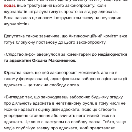
подає
інше трактування цього законопроєкту, коли
журналістів штрафуватимуть просто за згадку адвоката.
Вона назвала це «новим інструментом тиску на неугодних
журналістів».
Депутатка також зазначила, що Антикорупційний комітет вже
готує блокуючу постанову до цього законопроєкту.
«Слідство.Інфо» звернулося за коментарем до
медіаюристки
та адвокатки Оксана Максименюк.
Юристка каже, що цей законопроєкт можливий, але не в
такому формулюванні, адже фактична заборона оцінювати дії
адвоката — це тиск на свободу слова.
«Виглядає так, що законодавець забороняє будь-яку згадку
про діяльність адвоката в негативному руслі, в тому числі не
можна надавати оцінку діям адвоката, якщо це створить
упереджене ставлення або вчинить негативний тиск на
адвоката. Це явно є наступом на свободу слова. Тобто, якщо
медіа опублікує згадку про адвоката, який представляє