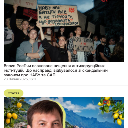
Росії
чи
плановане
нищення
антикорупційних
інституцій.
Що
насправді
відбувалося
зі
скандальним
законом
про
НАБУ
Вплив Росії чи плановане нищення антикорупційних
та
інституцій. Що насправді відбувалося зі скандальним
САП
законом про НАБУ та САП
23 Липня 2025, 16:11
Перейти
до
Стаття
публікації
Італія
замість
роботи:
народний
депутат
міг