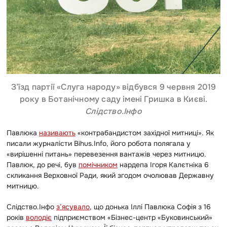
З’їзд партії «Слуга народу» відбувся 9 червня 2019
року в Ботанічному саду імені Гришка в Києві.
Слідство.Інфо
Павлюка
називають
«контрабандистом західної митниці». Як
писали журналісти Bihus.Info, його робота полягала у
«вирішенні питань» перевезення вантажів через митницю.
Павлюк, до речі, був
помічником
нардепа Ігоря Калєтніка 6
скликання Верховної Ради, який згодом очолював Державну
митницю.
Слідство.Інфо
з’ясувало
, що донька Іллі Павлюка Софія з 16
років
володіє
підприємством «Бізнес-центр «Буковинський»