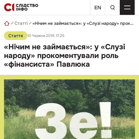
Skip
пошуковий
to
EN
запит
content
Статті
«Нічим не займається»: у «Слузі народу» прокоментували роль «фінансиста» Павлюка
Стаття
10 Червня 2019, 17:25
«Нічим не займається»: у «Слузі
народу» прокоментували роль
«фінансиста» Павлюка