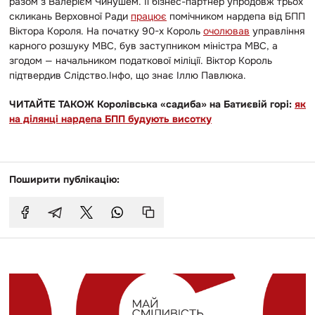
разом з Валерієм Чинушем. Її бізнес-партнер упродовж трьох
скликань Верховної Ради
працює
помічником нардепа від БПП
Віктора Короля. На початку 90-х Король
очолював
управління
карного розшуку МВС, був заступником міністра МВС, а
згодом — начальником податкової міліції. Віктор Король
підтвердив Слідство.Інфо, що знає Іллю Павлюка.
ЧИТАЙТЕ ТАКОЖ Королівська «садиба» на Батиєвій горі:
як
на ділянці нардепа БПП будують висотку
Поширити публікацію: