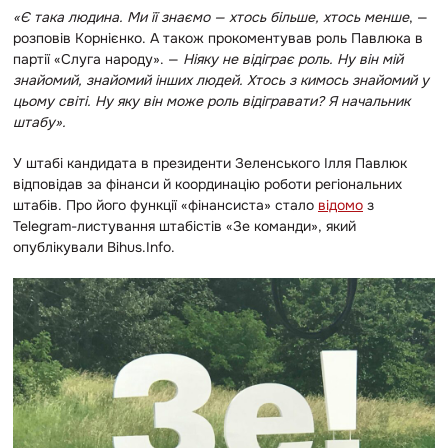
«
Є така людина. Ми її знаємо — хтось більше, хтось менше
, —
розповів Корнієнко. А також прокоментував роль Павлюка в
партії «Слуга народу». —
Ніяку не відіграє роль. Ну він мій
знайомий, знайомий інших людей. Хтось з кимось знайомий у
цьому світі. Ну яку він може роль відігравати? Я начальник
штабу».
У штабі кандидата в президенти Зеленського Ілля Павлюк
відповідав за фінанси й координацію роботи регіональних
штабів. Про його функції «фінансиста» стало
відомо
з
Telegram-листування штабістів «Зе команди», який
опублікували Bihus.Info.