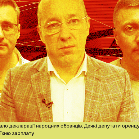
ало декларації народних обранців. Деякі депутати оренд
 їхню зарплату