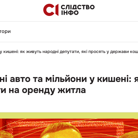
тори
 у кишені: як живуть народні депутати, які просять у держави ко
і авто та мільйони у кишені: 
ти на оренду житла