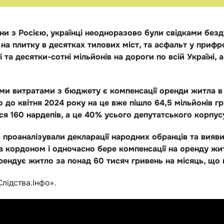
ни з Росією, українці неодноразово були свідками без
на плитку в десятках тилових міст, та асфальт у прифр
 та десятки-сотні мільйонів на дороги по всій Україні, 
ми витратами з бюджету є компенсації оренди житла в
о до квітня 2024 року на це вже пішло 64,5 мільйонів г
я 160 нардепів, а це 40% усього депутатського корпус
 проаналізували декларації народних обранців та вияв
а кордоном і одночасно бере компенсації на оренду жи
рендує житло за понад 60 тисяч гривень на місяць, що
Слідства.Інфо».