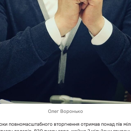
Олег Воронько
оки повномасштабного вторгнення отримав понад пів міл