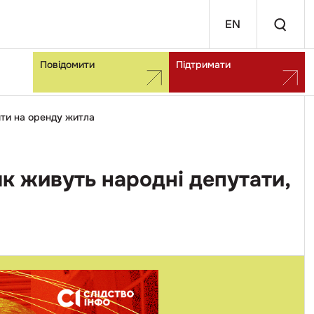
EN
Повідомити
Підтримати
шти на оренду житла
як живуть народні депутати,