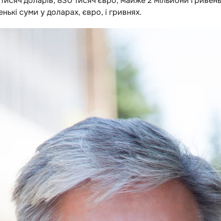
тисяч доларів, 830 тисяч євро, майже 2 мільйони гривен
ькі суми у доларах, євро, і гривнях.