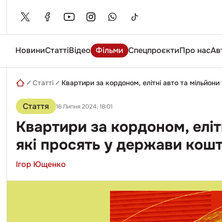
Skip
to
content
Новини
Статті
Відео
Фільми
Спецпроєкти
Про нас
Ав
Введіть
пошуковий
запит
Статті
Квартири за кордоном, елітні авто та мільйони
Стаття
16 Липня 2024, 18:01
Квартири за кордоном, елітн
які просять у держави кош
Ігор Ющенко