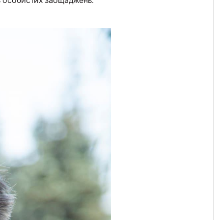
ь особистих заощаджень.