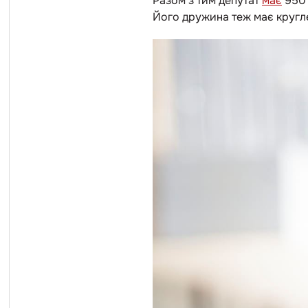
Разом з тим депутат
має
950 
Його дружина теж має круглен