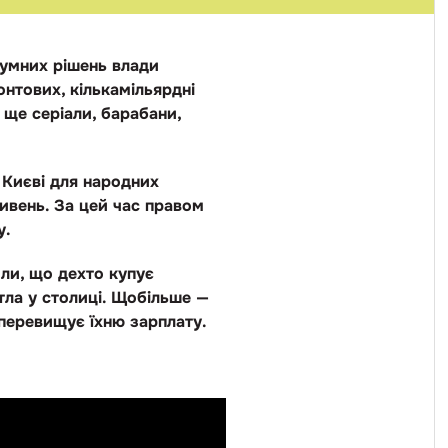
думних рішень влади
онтових, кількамільярдні
а ще серіали, барабани,
 Києві для народних
ривень. За цей час правом
у.
или, що дехто купує
тла у столиці. Щобільше —
 перевищує їхню зарплату.