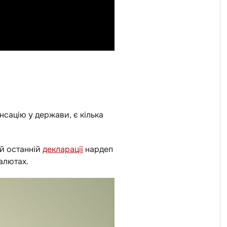
нсацію у держави, є кілька
їй останній
декларації
нардеп
валютах.